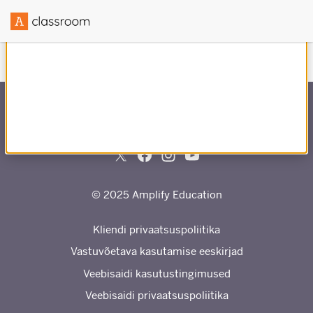
Loodud koostöös
-ga
© 2025 Amplify Education
Kliendi privaatsuspoliitika
Vastuvõetava kasutamise eeskirjad
Veebisaidi kasutustingimused
Veebisaidi privaatsuspoliitika