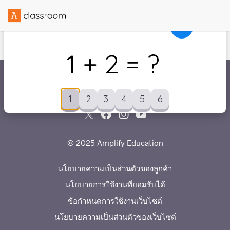
3 + 2 = ?
3 + 2 = ?
1
2
3
4
5
6
7
8
9
10
1 + 3 = ?
สร้างขึ้นโดยความร่วมมือกับ
1
2
3
4
5
6
1 + 2 = ?
1
2
3
4
5
6
1
2
3
4
5
6
1
2
3
4
5
6
© 2025 Amplify Education
นโยบายความเป็นส่วนตัวของลูกค้า
นโยบายการใช้งานที่ยอมรับได้
ข้อกำหนดการใช้งานเว็บไซต์
นโยบายความเป็นส่วนตัวของเว็บไซต์