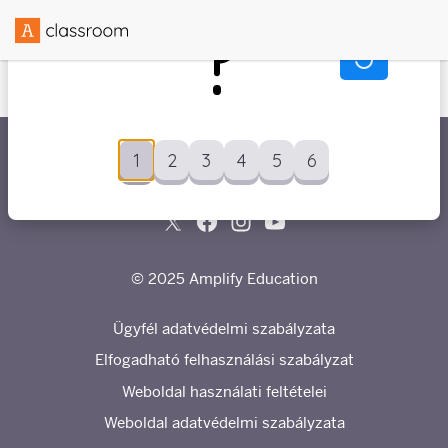
?
1
2
3
4
5
6
1
2
3
4
5
6
Létrehozva a
partnerrel
1
2
3
4
5
6
1
2
3
4
5
6
© 2025 Amplify Education
Ügyfél adatvédelmi szabályzata
Elfogadható felhasználási szabályzat
Weboldal használati feltételei
Weboldal adatvédelmi szabályzata