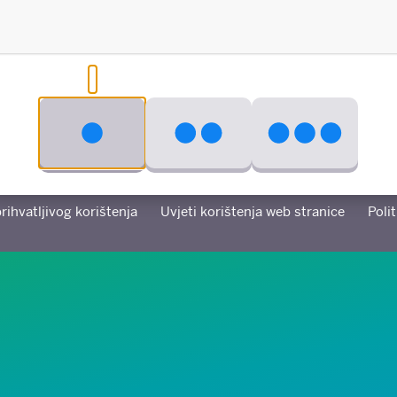
Stvoreno u suradnji s
prihvatljivog korištenja
Uvjeti korištenja web stranice
Poli