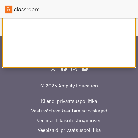
Loodud koostöös
-ga
© 2025 Amplify Education
Kliendi privaatsuspoliitika
Vastuvõetava kasutamise eeskirjad
Veebisaidi kasutustingimused
Veebisaidi privaatsuspoliitika