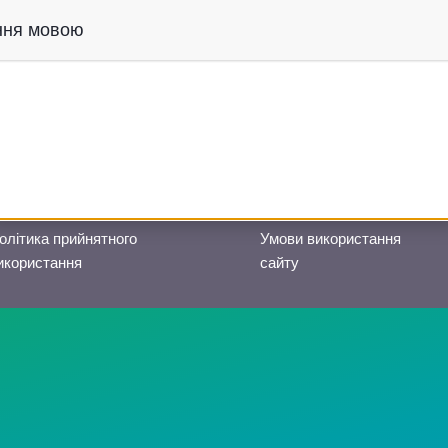
іння мовою
Створено в партнерстві з
олітика прийнятного
Умови використання
икористання
сайту