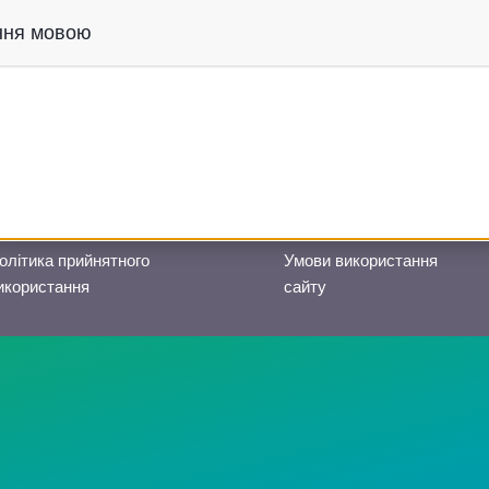
іння мовою
Створено в партнерстві з
олітика прийнятного
Умови використання
икористання
сайту