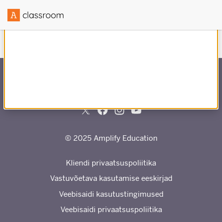
Loodud koostöös
-ga
© 2025 Amplify Education
Kliendi privaatsuspoliitika
Vastuvõetava kasutamise eeskirjad
Veebisaidi kasutustingimused
Veebisaidi privaatsuspoliitika